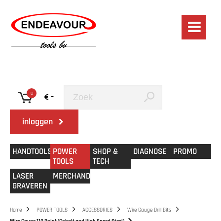
0
-
inloggen
HANDTOOLS
POWER
SHOP &
DIAGNOSE
PROMO
TOOLS
TECH
LASER
MERCHANDISE
GRAVEREN
Home
POWER TOOLS
ACCESSORIES
Wire Gauge Drill Bits