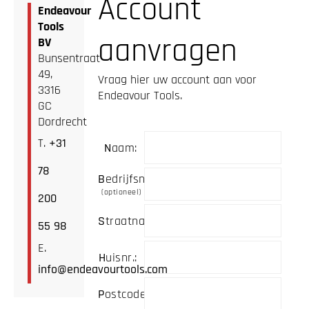
Account
Endeavour
Tools
aanvragen
BV
Bunsentraat
49,
Vraag hier uw account aan voor
3316
Endeavour Tools.
GC
Dordrecht
T.
+31
naam:
78
bedrijfsnaam:
optioneel
200
Straatnaam:
55 98
E.
Huisnr.:
info@endeavourtools.com
Postcode: