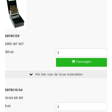
DBTBC129
29PC BIT SET
301,
00
Toevoegen
Klik hier voor de losse onderdelen
DBTBC15/64
15/64 DR BIT
5,
60