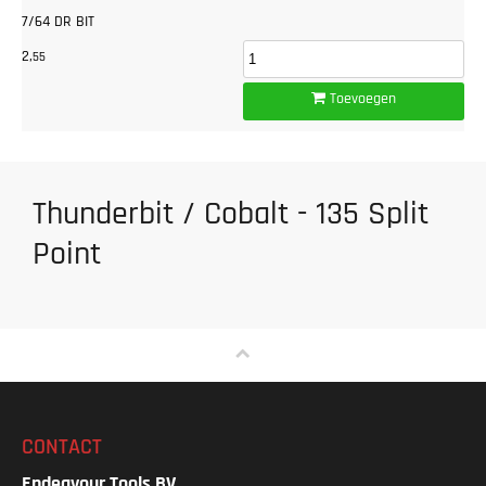
7/64 DR BIT
2,
55
Toevoegen
Thunderbit / Cobalt - 135 Split
Point
CONTACT
Endeavour Tools BV