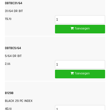
DBTBC31/64
31/64 DR BIT
19,
70
Toevoegen
DBTBC5/64
5/64 DR BIT
2,
55
Toevoegen
B129B
BLACK 29 PC INDEX
40,
10