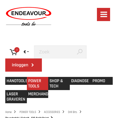
0
-
inloggen
HANDTOOLS
POWER
SHOP &
DIAGNOSE
PROMO
TOOLS
TECH
LASER
MERCHANDISE
GRAVEREN
Home
POWER TOOLS
ACCESSORIES
Drill Bits