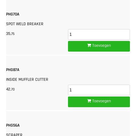
PHG70A
SPOT WELD BREAKER
35,
75
Toevoegen
PHG87A
INSIDE MUFFLER CUTTER
42,
70
Toevoegen
PHG56A
SCRAPER