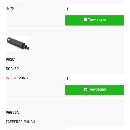
47,
70
Toevoegen
PH201
SCALER
276,
235,
00
00
Toevoegen
PHG59A
TAPPERED PUNCH