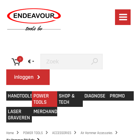
0
-
inloggen
HANDTOOLS
POWER
SHOP &
DIAGNOSE
PROMO
TOOLS
TECH
LASER
MERCHANDISE
GRAVEREN
Home
POWER TOOLS
ACCESSORIES
Air Hammer Accessories