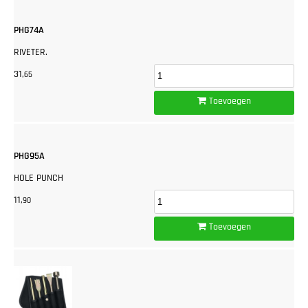
PHG74A
RIVETER.
31,
65
Toevoegen
PHG95A
HOLE PUNCH
11,
90
Toevoegen