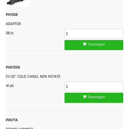
PH1038
ADAPTOR
38,
15
Toevoegen
PHG155A
21/32" COLD CHISEL NON ROTATE
41,
80
Toevoegen
PHG71A