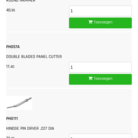
ROUND HAMMER
40,
95
Toevoegen
PHG57A
DOUBLE BLADED PANEL CUTTER
17,
40
Toevoegen
PHG111
HINDGE PIN DRVER .227 DIA