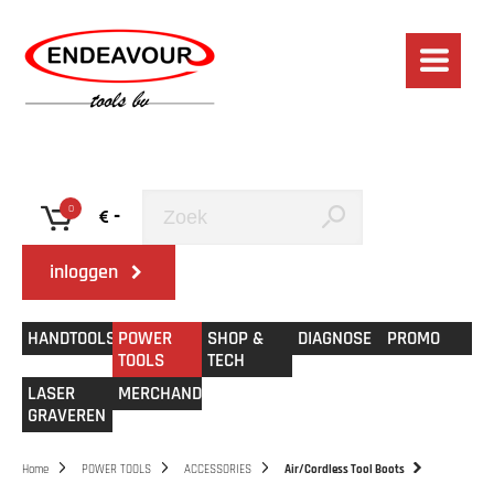
0
-
inloggen
HANDTOOLS
POWER
SHOP &
DIAGNOSE
PROMO
TOOLS
TECH
LASER
MERCHANDISE
GRAVEREN
Home
POWER TOOLS
ACCESSORIES
Air/Cordless Tool Boots