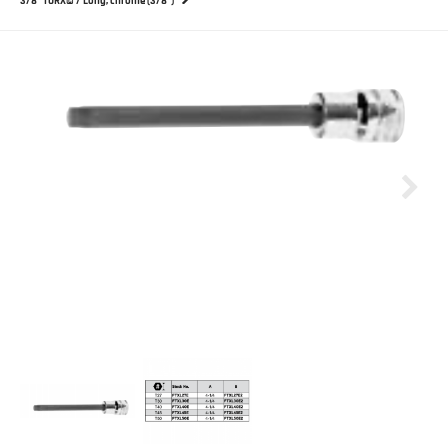
3/8" TORX© / Long, chrome (3/8")