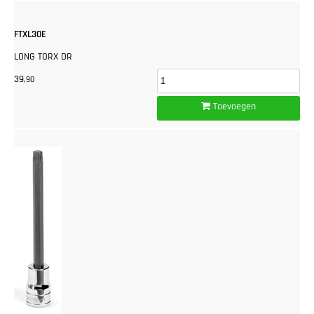
FTXL30E
LONG TORX DR
39,
90
Toevoegen