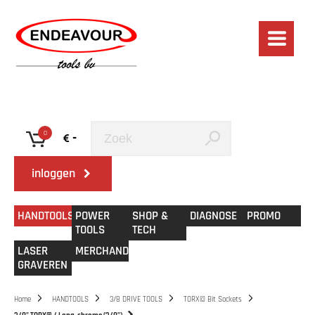
0
-
inloggen
HANDTOOLS
POWER
SHOP &
DIAGNOSE
PROMO
TOOLS
TECH
LASER
MERCHANDISE
GRAVEREN
Home
HANDTOOLS
3/8 DRIVE TOOLS
TORX© Bit Sockets